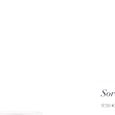
ÔRA
Connexio
MADE IN BELGIUM
ndants & Brûleurs
Diffuseurs à bâtonnets
Parfums corporels
Sor
17,50 €